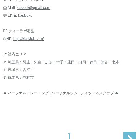
📞 TEL: 080-3097-2433
📩 Mail:
kbskick@gmail.com
💬 LINE: kbskicks
🏋️‍♂️ ティーラボ羽生
🌐 HP:
http://kbskick.com/
📍 対応エリア
🚩 埼玉県：羽生・久喜・加須・幸手・蓮田・白岡・行田・熊谷・北本
🚩 茨城県：古河市
🚩 群馬県：館林市
🔥 パーソナルトレーニング | パーソナルジム | フィットネスクラブ 🔥
1